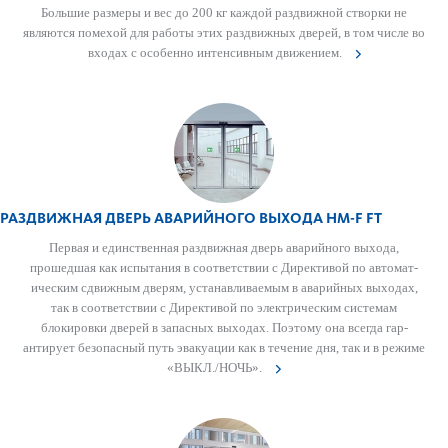
Большие размеры и вес до 200 кг каждой раз­д­вижной створки не
являются помехой для работы этих раз­д­вижных дверей, в том числе во
входах с особенно интенсивным движением.
РАЗДВИЖНАЯ ДВЕРЬ АВАРИЙНОГО ВЫХОДА HM-F FT
Первая и единственная раз­д­вижная дверь авар­ийного выхода,
прошедшая как испытания в соотв­е­тствии с Директивой по автом­ат­
ическим сдвижным дверям, устанавливаемым в авар­ийных выходах,
так в соотв­е­тствии с Директивой по электрическим сис­темам
блокировки дверей в запасных выходах. Поэтому она всегда гар­
антирует безоп­асный путь эвакуации как в течение дня, так и в режиме
«ВЫКЛ./НОЧЬ».