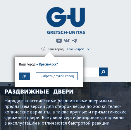
Ваш город
Красноярск
Регистрация
Вход
Ваш город
– Красноярск?
МЕНЮ
Да
Выбрать другой город
РАЗДВИЖНЫЕ ДВЕРИ
Наряду с классическими раз­д­вижными дверьми мы
предлагаем версии для створок весом до 200 кг, тел­ес­
копические вар­ианты, а также круглые и призмат­ические
сдвижные двери. Все двери сертифицированы, надежны
в эксплуатации и отличаются быстротой реакции.