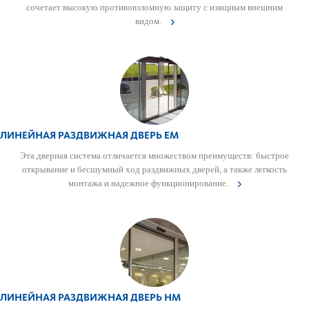
сочетает выс­окую против­овзломную защиту с изящным внешним
видом.
ЛИНЕЙНАЯ РАЗДВИЖНАЯ ДВЕРЬ EM
Эта дверная сис­тема отличается множес­твом преимуществ: быстрое
открывание и бесшумный ход раз­д­вижных дверей, а также лег­кость
монтажа и надежное функцио­нирование.
ЛИНЕЙНАЯ РАЗДВИЖНАЯ ДВЕРЬ HM