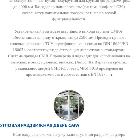
используется — изогнутая, полукруглая или круглая дверь диаметром
до 4000 мм. Благодаря узким профилям (система профилей G30)
сохраняется максимальная прозрачность при высокой
функциональности.
Установленный в качестве аварийного выхода вариант CMR-F
обеспечивает ширину открывания до 2500 мм. Приводы прошли
типовые испытания TÜV, сертифицированы согласно DIN 18650/EN
16005 и соответствуют действующим директивам и стандартам.
Система привода CMR-F проверена и подходит для использования на
запасных и эвакуационных выходах (AutSchR). Варианты круглых
раздвижных дверей CMR RC3 или CMR-F RC3 проверены на
противовзломность в соответствии с EN 1627.
УГЛОВАЯ РАЗДВИЖНАЯ ДВЕРЬ CMW
Если вход распол­ожен на углу здания, угловая раз­д­вижная дверь