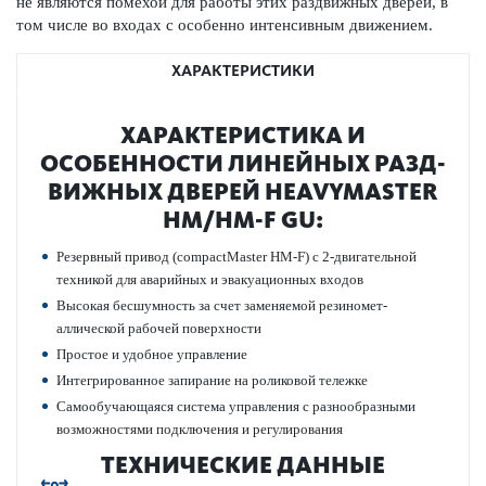
не являются помехой для работы этих раз­д­вижных дверей, в
том числе во входах с особенно интенсивным движением.
ХАРАКТЕРИСТИКИ
ХАР­АКТЕР­И­С­ТИКА И
ОСОБЕННОСТИ ЛИНЕЙНЫХ РАЗ­Д­
ВИЖНЫХ ДВЕРЕЙ HEAVYMASTER
HM/HM-F GU:
Рез­ервный привод (compactMaster HM-F) с 2-двигательной
техникой для авар­ийных и эвакуацио­нных входов
Выс­окая бесшумность за счет заменяемой рези­номет­
аллической рабочей пове­рхности
Про­стое и удобное управ­ление
Интегриро­ванное запирание на роли­к­овой тел­ежке
Самообучающаяся сис­тема управ­ления с разнообразными
возможно­с­тями под­ключения и регулирования
ТЕХНИЧЕСКИЕ ДАННЫЕ