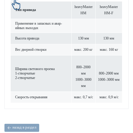
heavyMaster
heavyMaster
Тип при­вода
HM
HM-F
Применение в запасных и авар­
ийных выходах
Высота при­вода
130 мм
130 мм
Вес дверной створки
макс. 200 кг
макс. 160 кг
800–2000
Ширина свет­ового проема
1-створ­чатые
мм
800–2000 мм
2-створ­чатые
1000–3000
1000–3000 мм
мм
Скор­ость открывания
макс. 0,7 м/с
макс. 0,9 м/с
назад в раздел