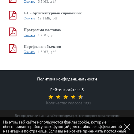
Скачать
3.5 МБ, .pdf
GU - Архитектурный справочник
Скачать
19.1 МБ, .pdf
Программа поставок
Скачать
1.2 МБ, .pdf
Портфолио объектов
Скачать
1.8 МБ, .pdf
Политика конфиденциальности
Рейтинг сайта: 4.8
Количество голосов:
1531
Вся представленная на сайте информация, касающаяся характеристик
продуктов, наличия на складе, стоимости товаров, носит информационный
На этом веб-сайте используются файлы cookie, которые
обеспечивают работу всех функций для наиболее эффективной
характер и ни при каких условиях не является публичной офертой,
навигации по странице. Если вы не хотите принимать постоянные
определяемой положениями Статьи 437(2) Гражданского кодекса Российской