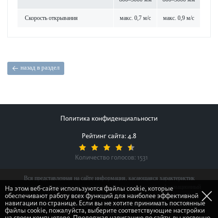
Скор­ость открывания
макс. 0,7 м/с
макс. 0,9 м/с
назад в раздел
Политика конфиденциальности
Рейтинг сайта: 4.8
Количество голосов:
1531
Вся представленная на сайте информация, касающаяся характеристик
продуктов, наличия на складе, стоимости товаров, носит информационный
На этом веб-сайте используются файлы cookie, которые
обеспечивают работу всех функций для наиболее эффективной
характер и ни при каких условиях не является публичной офертой,
навигации по странице. Если вы не хотите принимать постоянные
определяемой положениями Статьи 437(2) Гражданского кодекса Российской
файлы cookie, пожалуйста, выберите соответствующие настройки
Федерации.
на своем компьютере. Продолжая навигацию по сайту, вы косвенно