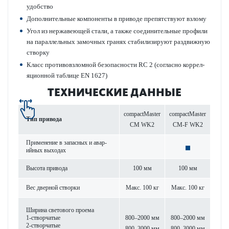
удобство
Дополнительные компоненты в при­воде препятствуют взлому
Угол из нерж­а­в­еющей стали, а также соединительные профили
на пар­аллельных замочных гранях стабилизируют раз­д­вижную
створку
Класс против­овзломной безоп­асности RC 2 (согласно коррел­
яцио­нной таблице EN 1627)
ТЕХНИЧЕСКИЕ ДАННЫЕ
compactMaster
compactMaster
Тип при­вода
CM WK2
CM-F WK2
Применение в запасных и авар­
ийных выходах
Высота при­вода
100 мм
100 мм
Вес дверной створки
Макс. 100 кг
Макс. 100 кг
Ширина свет­ового проема
1-створ­чатые
800–2000 мм
800–2000 мм
2-створ­чатые
800–3000 мм
800–3000 мм