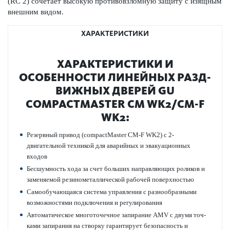
(RC 2) сочетает выс­окую против­овзломную защиту с изящным
внешним видом.
ХАРАКТЕРИСТИКИ
ХАР­АКТЕР­И­С­ТИКИ И
ОСОБЕННОСТИ ЛИНЕЙНЫХ РАЗ­Д­
ВИЖНЫХ ДВЕРЕЙ GU
COMPACTMASTER CM WK2/CM-F
WK2:
Рез­ервный привод (compactMaster CM-F WK2) с 2-
двигательной техникой для авар­ийных и эвакуацио­нных
входов
Бесшумность хода за счет больших направляющих роликов и
заменяемой рези­номет­аллической рабочей пове­рхно­стью
Самообучающаяся сис­тема управ­ления с разнообразными
возможно­с­тями под­ключения и регулирования
Автом­ат­ическое многоточечное запирание AMV с двумя точ­
ками запирания на створку гар­антирует безоп­асность и