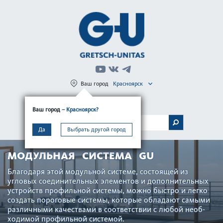
Ваш город
Красноярск
Регистрация
Вход
Ваш город
– Красноярск?
МЕНЮ
Да
Выбрать другой город
МОДУЛЬНАЯ СИСТЕМА GU
Благодаря этой модульной сис­теме, сос­тоящей из
угловых соединительных элементов и дополнительных
устройств профильной сис­темы, можно быстро и легко
создать пор­оговые сис­темы, которые обладают самыми
различными качествами в соотв­е­тствии с любой нео­б­
ход­имой профильной сис­темой.