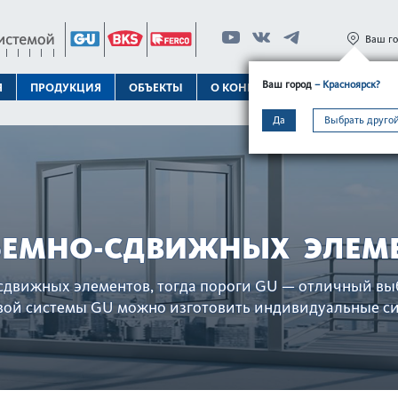
Ваш г
Ваш город
– Красноярск?
Я
ПРОДУКЦИЯ
ОБЪЕКТЫ
О КОНЦЕРНЕ
ТЕХПОДДЕРЖК
Да
Выбрать другой
ЪЕМНО-СДВИЖНЫХ ЭЛЕМ
о-сдвижных элементов, тогда пороги GU — отличный вы
ой сис­темы GU можно изготовить индив­идуальные сис