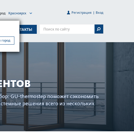
Регистрация
Вход
ород
Красноярск
А
КОНТАКТЫ
 город
ЕНТОВ
бор: GU-thermostep поможет сэкономить
­темные решения всего из нес­кольких