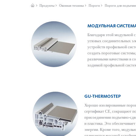
Продукты
Оконная техника
Пороги
Пороги для подъемн
МОДУЛЬНАЯ СИСТЕМ
Благодаря этой модульной си
угловых соединительных эл
устройств профильной сис­т
создать пор­оговые сис­тем
различными качествами в соо
ход­имой профильной сис­те
GU-THER­MOSTEP
Хорошо изолированные порог
сертификат CE, сокращают по
присо­единения подъемно-сдв
и пла­стика. Это обеспечива
энергии. Кроме того, модуль
отличаются выс­окой устойчив