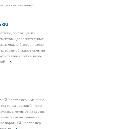
о-сдвижных элементов
А GU
с­теме, сос­тоящей из
ементов и дополнительных
емы, можно быстро и легко
ы, которые обладают самыми
тв­е­тствии с любой нео­б­
мой.
и GU thermostep, имеющие
ток тепла в нижней части
ижных элементов из дерева
ет значительную экономию
ные пороги GU-thermostep
­о­стью.