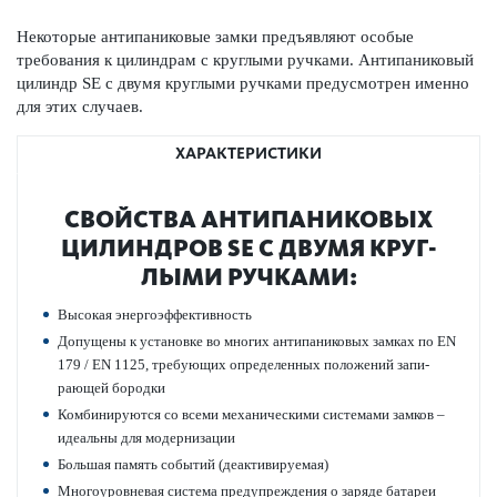
Нек­оторые антипани­к­овые замки предъявляют особые
требования к цилиндрам с круг­лыми руч­ками. Антипани­к­овый
цилиндр SE с двумя круг­лыми руч­ками предус­мотрен именно
для этих случаев.
ХАРАКТЕРИСТИКИ
СВОЙСТВА АНТИПАНИ­К­ОВЫХ
ЦИЛИНДРОВ SE С ДВУМЯ КРУГ­
ЛЫМИ РУЧ­КАМИ:
Выс­окая энергоэффективность
Допущены к установке во многих антипани­к­овых замках по EN
179 / EN 1125, требующих опреде­л­енных пол­ожений запи­
рающей бор­одки
Комб­инируются со всеми механичес­кими сис­темами замков –
идеальны для модернизации
Большая память событий (деактив­ируемая)
Многоур­овневая сис­тема предупрежд­ения о заряде бат­ареи