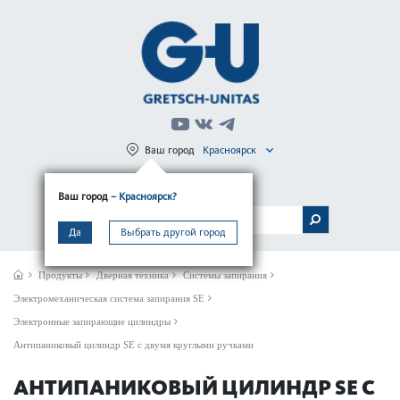
Ваш город
Красноярск
Регистрация
Вход
Ваш город
– Красноярск?
МЕНЮ
Да
Выбрать другой город
Продукты
Дверная техника
Системы запирания
Электромеханическая система запирания SE
Электронные запирающие цилиндры
Антипаниковый цилиндр SE с двумя круглыми ручками
АНТИПАНИКОВЫЙ ЦИЛИНДР SE С