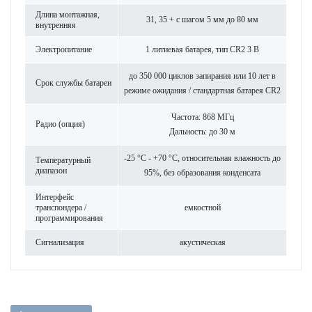
Длина монтажная,
31, 35 + с шагом 5 мм до 80 мм
внутренняя
Электропитание
1 литиевая бат­арея, тип CR2 3 В
до 350 000 циклов запирания или 10 лет в
Срок службы бат­ареи
режиме ожидания / стандартная бат­арея CR2
Частота: 868 МГц
Радио (опция)
Дальность: до 30 м
-25 °C - +70 °C, относительная влажность до
Темпер­ат­урный
диапазон
95%, без обра­зования конденсата
Интерфейс
транспондера /
емкос­тной
программирования
Сигнал­изация
аку­стическая