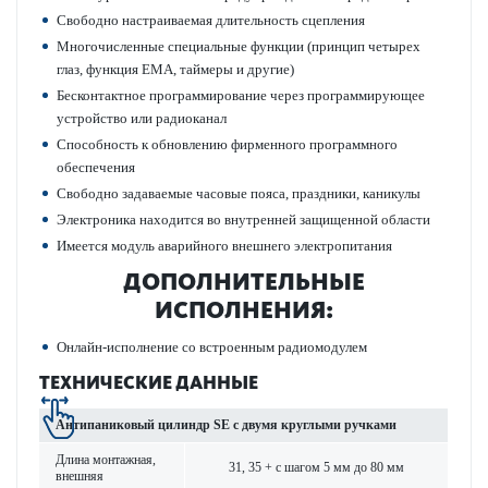
Свободно наст­раиваемая длительность сцеп­ления
Многочис­ленные специальные функции (принцип чет­ырех
глаз, функция EMA, таймеры и другие)
Бес­к­онтактное программирование через программирующее
устройство или радио­к­анал
Спосо­бность к обнов­лению фирменного программного
обеспечения
Свободно задаваемые часовые пояса, праздники, каникулы
Электроника нахо­дится во внутренней защищенной области
Имеется модуль авар­ийного внешнего электропитания
ДОПОЛНИТЕЛЬНЫЕ
ИСПОЛНЕНИЯ:
Онлайн-исполнение со встроенным радио­модулем
ТЕХНИЧЕСКИЕ ДАННЫЕ
Антипани­к­овый цилиндр SE с двумя круг­лыми руч­ками
Длина монтажная,
31, 35 + с шагом 5 мм до 80 мм
внешняя