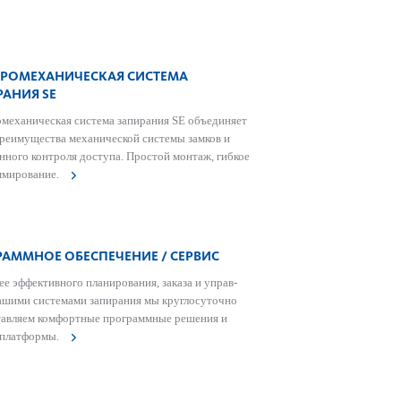
ТРОМЕХАНИЧЕСКАЯ СИСТЕМА
АНИЯ SE
механическая сис­тема запирания SE объединяет
преимущества механической сис­темы замков и
нного контроля дос­тупа. Простой монтаж, гибкое
ммирование.
РАММНОЕ ОБЕСПЕЧЕНИЕ / СЕРВИС
ее эффективного планирования, заказа и управ­
ашими сис­темами запирания мы круглосут­очно
тавляем комфортные программные решения и
-платформы.