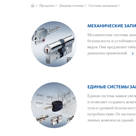
Продукты
Дверная техника
Системы запирания
МЕХАНИЧЕСКИЕ ЗА
Механические сис­темы зап
безоп­асность и устойчив­ос
видов. Они предлагают гиб
диапа­зона применений.
ЕДИНЫЕ СИСТЕМЫ З
Единая сис­тема замков увел
и позв­оляет созд­авать ком
тупа и уровней безоп­асност
потребно­с­тями. От частно
ленных комплексов зданий.