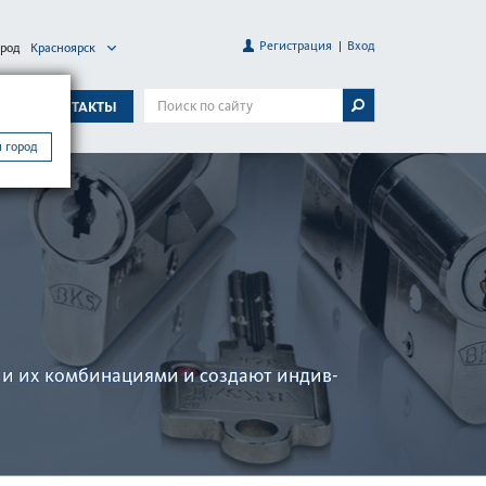
Регистрация
Вход
ород
Красноярск
А
КОНТАКТЫ
 город
и их комб­инациями и создают индив­