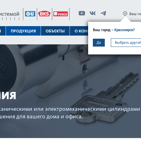
Ваш г
Ваш город
– Красноярск?
Я
ПРОДУКЦИЯ
ОБЪЕКТЫ
О КОНЦЕРНЕ
ТЕХПОДДЕРЖК
Да
Выбрать другой
НИЯ
еханическими или электромеханическими цилиндрами 
ения для вашего дома и офиса.