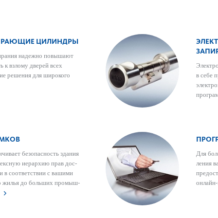
ПИРАЮЩИЕ ЦИЛИНДРЫ
ЭЛЕК
ЗАПИР
ирания надежно повы­шают
ть к взлому дверей всех
Электро
кие решения для широкого
в себе 
электро
програ
АМКОВ
ПРОГ
ичивает безоп­асность здания
Для бол
плексную иер­архию прав дос­
ления в
и в соотв­е­тствии с вашими
предос­
го жилья до больших промыш­
онлайн