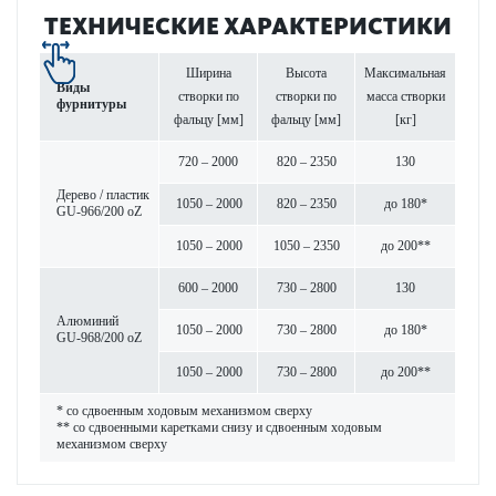
ТЕХНИЧЕСКИЕ ХАРАКТЕРИСТИКИ
Ширина
Высота
Максимальная
Виды
створки по
створки по
масса створки
фурнитуры
фальцу [мм]
фальцу [мм]
[кг]
720 – 2000
820 – 2350
130
Дерево / пластик
1050 – 2000
820 – 2350
до 180*
GU-966/200 oZ
1050 – 2000
1050 – 2350
до 200**
600 – 2000
730 – 2800
130
Алюминий
1050 – 2000
730 – 2800
до 180*
GU-968/200 oZ
1050 – 2000
730 – 2800
до 200**
* со сдвоенным ходовым механизмом сверху
** со сдвоенными каретками снизу и сдвоенным ходовым
механизмом сверху