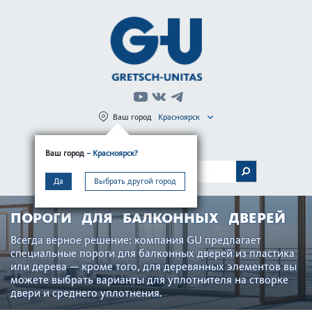
Ваш город
Красноярск
Регистрация
Вход
Ваш город
– Красноярск?
МЕНЮ
Да
Выбрать другой город
ПОРОГИ ДЛЯ БАЛКОННЫХ ДВЕРЕЙ
Всегда верное решение: компания GU предлагает
специальные пороги для балконных дверей из пла­стика
или дерева — кроме того, для дер­евянных элементов вы
можете выбрать вар­ианты для уплотнителя на створке
двери и среднего уплотнения.