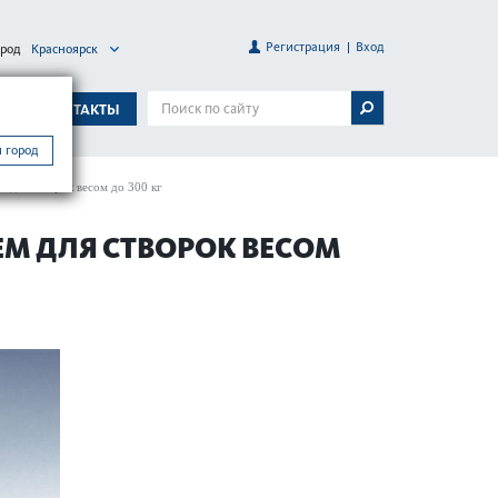
Регистрация
Вход
ород
Красноярск
А
КОНТАКТЫ
 город
 для створок весом до 300 кг
М ДЛЯ СТВОРОК ВЕСОМ