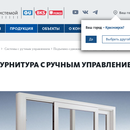
Ваш г
Ваш город
– Красноярск?
Я
ПРОДУКЦИЯ
ОБЪЕКТЫ
О КОНЦЕРНЕ
ТЕХПОДДЕРЖК
Да
Выбрать другой
Системы с ручным управлением
Подъемно-сдвижная фурнитура с ручным управлением
РНИТУРА С РУЧНЫМ УПРАВЛЕНИЕ