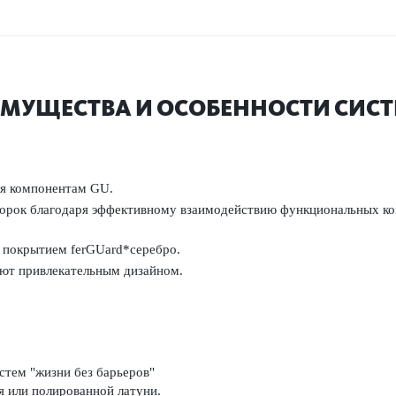
МУЩЕСТВА И ОСОБЕННОСТИ СИС
ря компонентам GU.
ворок благодаря эффективному взаимодействию функциональных ком
покрытием fer­GUard*серебро.
ют привлекательным дизайном.
стем "жизни без барьеров"
я или полированной латуни.