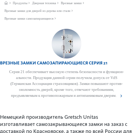
Продукты
Дверная техника
Врезные замки
Врезные замки для дверей из дерева или стали
Врезные замки самозапи­рающиеся
ВРЕЗНЫЕ ЗАМКИ САМОЗАПИ­РАЮЩИЕСЯ СЕРИЯ 21
Серия 21 обеспечивает высокую степень безоп­асности и функцио­н­
альности. Продукция данной серии получила допуск от VdS
(Германская Ассоциация страховщиков). Замки повышают против­
овзломность дверей, кроме того, отве­чают требованиям,
предъявляемым к против­опожарным и антипани­к­овым дверям.
Немецкий производитель Gretsch Unitas
изготавливает самозакрывающиеся замки на заказ с
доставкой по Красноярске, а также по всей России для