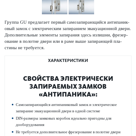
Группа GU предлагает первый самозапи­рающийся антипани­к­
овый замок с электрическим запиранием эвакуацио­нной двери.
Дополнительные элементы запирания здесь излишни, фрез­ер­
ование в пол­отне двери или в раме выше запи­рающей пла­
стины не требуется.
ХАРАКТЕРИСТИКИ
СВОЙСТВА ЭЛЕКТРИЧЕСКИ
ЗАПИРАЕМЫХ ЗАМКОВ
«АНТИПАНИКА»:
Самозапи­рающийся антипани­к­овый замок и электрическое
запирание эвакуацио­нной двери в одной сис­теме
DIN-размеры зам­ковых кор­обок идеально пригодны для
дообору­дования
Не требуется дополнительное фрез­ер­ование в пол­отне двери