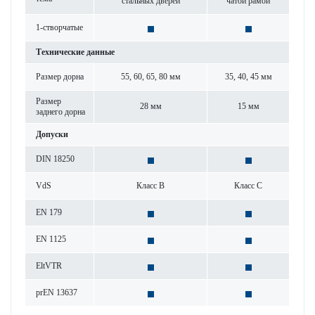
стальных дверей
чатой рамой
1-створ­чатые
Технические данные
Размер дорна
55, 60, 65, 80 мм
35, 40, 45 мм
Размер
28 мм
15 мм
заднего дорна
Допуски
DIN 18250
VdS
Класс B
Класс C
EN 179
EN 1125
EltVTR
prEN 13637