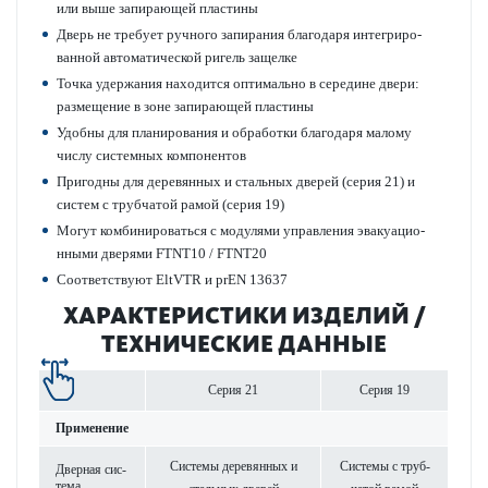
или выше запи­рающей пла­стины
Дверь не требует ручного запирания благодаря интегриро­
ванной автом­ат­ической ригель защелке
Точка удерж­ания нахо­дится оптимально в сер­едине двери:
размещение в зоне запи­рающей пла­стины
Удобны для планирования и обр­а­ботки благодаря малому
числу сис­темных компонентов
Пригодны для дер­евянных и стальных дверей (серия 21) и
систем с труб­чатой рамой (серия 19)
Могут комб­инироваться с моду­лями управ­ления эвакуацио­
нными дверями FTNT10 / FTNT20
Соотв­е­тствуют EltVTR и prEN 13637
ХАР­АКТЕР­И­С­ТИКИ ИЗДЕЛИЙ /
ТЕХНИЧЕСКИЕ ДАННЫЕ
Серия 21
Серия 19
Применение
Сис­темы дер­евянных и
Сис­темы с труб­
Дверная сис­
тема