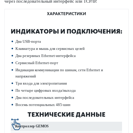
через пос­л­едо­вательный интерфейс или TCP/IP.
ХАРАКТЕРИСТИКИ
ИНДИ­К­АТОРЫ И ПОД­КЛЮЧЕНИЯ:
Два USB-порта
Клав­иа­тура и мышь для серв­исных целей
Два рез­ервных Ethernet-интерфейса
Серв­исный Ethernet-порт
Индик­ация коммуник­ации по шинам, сети Ethernet и
напряжений
Три входа для электропитания
По четыре цифр­овых входа/выхода
Два пос­л­едо­вательных интерфейса
Восемь потенциальных 485-шин
ТЕХНИЧЕСКИЕ ДАННЫЕ
Контроллер GEMOS