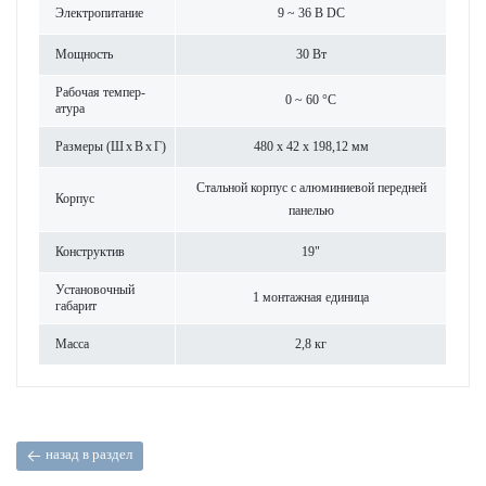
Электропитание
9 ~ 36 В DC
Мощность
30 Вт
Рабочая темпер­
0 ~ 60 °C
атура
Размеры (Ш x В x Г)
480 x 42 x 198,12 мм
Стальной корпус с алюминиевой пер­едней
Корпус
панелью
Конструктив
19"
Установочный
1 монтажная еди­ница
габарит
Масса
2,8 кг
назад в раздел