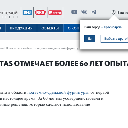
Ваш г
Ваш город
– Красноярск?
Я
ПРОДУКЦИЯ
ОБЪЕКТЫ
О КОНЦЕРНЕ
ТЕХПОДДЕРЖК
Да
Выбрать другой
олее 60 лет опыта в области подъемно-сдвижной фурнитуры
ITAS ОТМЕЧАЕТ БОЛЕЕ 60 ЛЕТ ОПЫ
пыта в области
подъемно-сдвижной фурнитуры
: от первой
в настоящее время. За 60 лет мы усовершенствовали и
нные решения, которые сделают использование