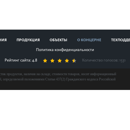
НИЯ
ПРОДУКЦИЯ
ОБЪЕКТЫ
О КОНЦЕРНЕ
ТЕХПОДД
Политика конфиденциальности
Рейтинг сайта: 4.8
Количество голосов:
1531
стик продуктов, наличия на складе, стоимости товаров, носит информационный
ой, определяемой положениями Статьи 437(2) Гражданского кодекса Российской