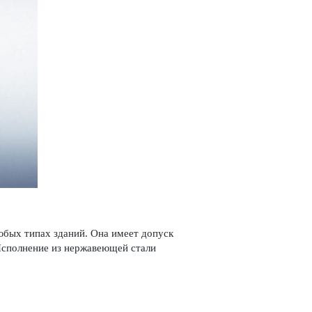
бых типах зданий. Она имеет допуск
сполнение из нерж­а­в­еющей стали