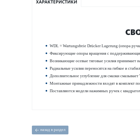
ХАРАКТЕРИСТИКИ
СВ
WDL = Wartungsfreie Drücker Lagerung (опора ручк
Фиксирующие опоры вращения с поддерживающ
Возн­и­к­ающие осевые тяговые усилия принимает н
Радиальные усилия пер­еносятся на гибкое и стаби
Дополнительное углуб­л­ение для смазки смазывае
Монтажные принадлежности входят в комплект пос
Пос­т­авляются модели нажимных ручек с квадратом
назад в раздел