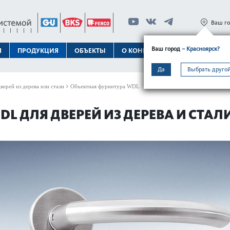
Ваш г
Ваш город
– Красноярск?
Я
ПРОДУКЦИЯ
ОБЪЕКТЫ
О КОНЦЕРНЕ
ТЕХПОДДЕРЖК
Да
Выбрать другой
верей из дерева или стали
Объектная фурнитура WDL
L ДЛЯ ДВЕРЕЙ ИЗ ДЕРЕВА И СТАЛ