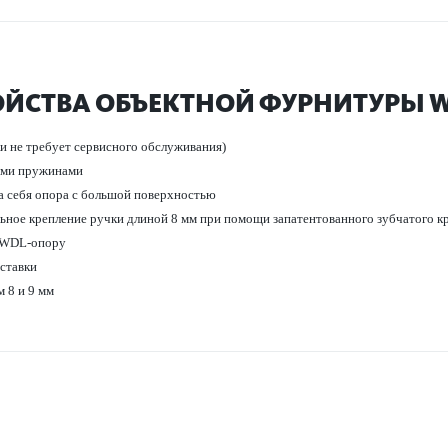
ОЙСТВА ОБЪЕКТНОЙ ФУРНИТУРЫ W
и не требует серв­исного обслуживания)
ими пружинами
а себя опора с большой пове­рхно­стью
льное креп­ление ручки длиной 8 мм при помощи запатентованного зуб­чатого к
т WDL-опору
­т­авки
 8 и 9 мм