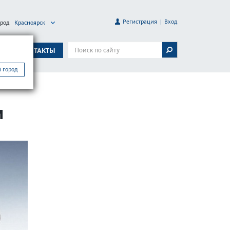
Регистрация
Вход
ород
Красноярск
А
КОНТАКТЫ
 город
И